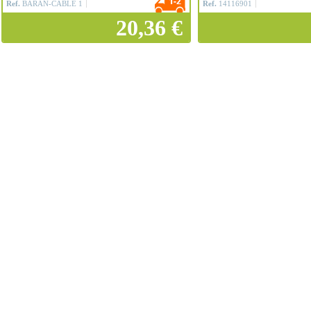
Ref.
BARAN-CABLE 1
Ref.
14116901
20,36 €
Añadir a la cesta
Añadir a la ce