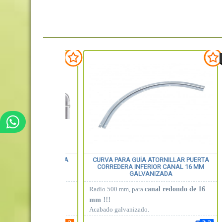
ARA CABLE BARANDILLA
CURVA PARA GUÍA ATORNILLAR PUERTA
PARA POSTE DE TUBO
CORREDERA INFERIOR CANAL 16 MM
GALVANIZADA
e artículo corresponde a
canal redondo de 16
Radio 500 mm, para
e, en función de la
!!!
mm
s transversales deseadas
Acabado galvanizado.
.