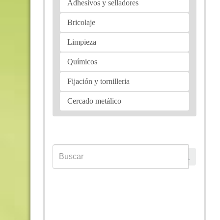
Adhesivos y selladores
Bricolaje
Limpieza
Químicos
Fijación y tornilleria
Cercado metálico