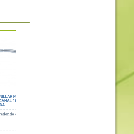
NILLAR PUERTA
KIT 1 TRAMO PARA CABLE BARANDILLA
 CANAL 16 MM
INOX PLANA PARA POSTE DE TUBO
ADA
redondo de 16
Cada unidad de este artículo corresponde a
una pasada de cable, en función de la
cantidad de pasadas transversales deseadas
escoja las unidades.