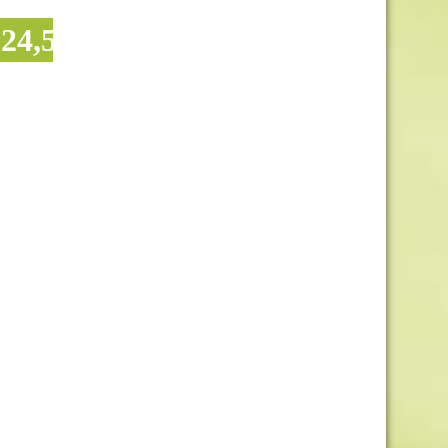
Ref.
BARAN-CABLE 1
24,57 €
20,36 €
sta
Añadir a la cesta