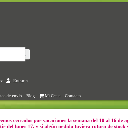
Entrar
tos de envío
Blog
Mi Cesta
Contacto
emos cerrados por vacaciones la semana del 10 al 16 de a
ir del lunes 17, y si algún pedido tuviera rotura de stock