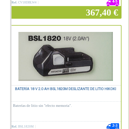
Ref.
CV18DBLW4
367,40 €
Añadir a la cesta
BATERÍA 18 V 2.0 AH BSL1820M DESLIZANTE DE LITIO HIKOKI
Baterías de litio sin "efecto memoria".
Ref.
BSL1820M