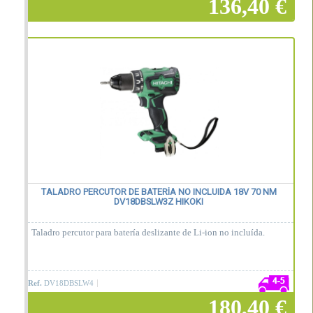
136,40 €
Añadir a la cesta
TALADRO PERCUTOR DE BATERÍA NO INCLUIDA 18V 70 NM
DV18DBSLW3Z HIKOKI
Taladro percutor para batería deslizante de Li-ion no incluída.
Ref.
DV18DBSLW4
180,40 €