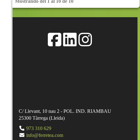
Mostrando del 1 al 10 de 10
Añadir a la cesta
C/ Llevant, 10 nau 2 - POL. IND. RIAMBAU
25300
Tàrrega
(
Lleida
)
973 310 629
info@ferretea.com