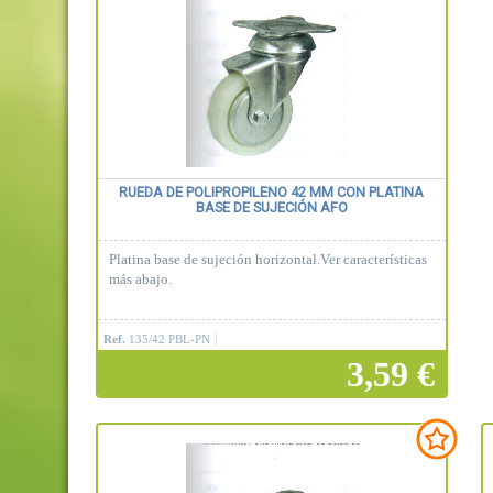
RUEDA DE POLIPROPILENO 42 MM CON PLATINA
BASE DE SUJECIÓN AFO
Platina base de sujeción horizontal.Ver características
más abajo.
Ref.
135/42 PBL-PN
3,59 €
Añadir a la cesta