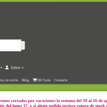
Entrar
tos de envío
Blog
Mi Cesta
Contacto
emos cerrados por vacaciones la semana del 10 al 16 de a
ir del lunes 17, y si algún pedido tuviera rotura de stock