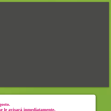
gosto.
 se le avisará inmediatamente.