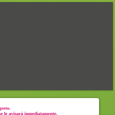
gosto.
 se le avisará inmediatamente.