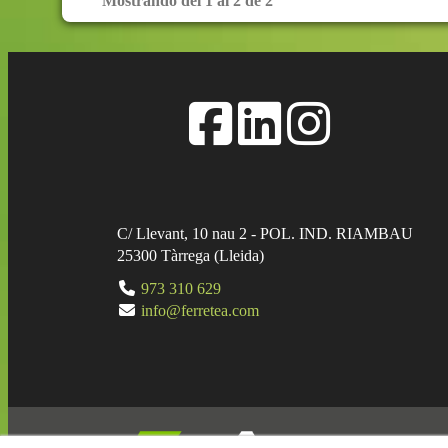
Mostrando del 1 al 2 de 2
Añadir a la cesta
C/ Llevant, 10 nau 2 - POL. IND. RIAMBAU
25300
Tàrrega
(
Lleida
)
973 310 629
info@ferretea.com