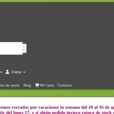
Entrar
tos de envío
Blog
Mi Cesta
Contacto
emos cerrados por vacaciones la semana del 10 al 16 de a
ir del lunes 17, y si algún pedido tuviera rotura de stock