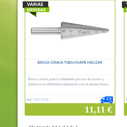
BROCA CÓNICA TUBO/CHAPA HSS IZAR
Broca cónica para el taladrado preciso de aceros y
plásticos en diferentes diámetros con la misma broca.
Ref.
1603-IZAR
11,11 €