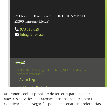
C/ Llevant, 10 nau 2 - POL. IND. RIAMBAU
25300
Tàrrega
(
Lleida
)
973 310 629
info@ferretea.com
© 08/2026 L'Hexàgon Ferreteria, SLU - Todos los
derechos reservados.
Aviso Legal
Política de Redes Sociales
Utilizamos cookies propias y de terceros para mejorar
Clausula Mail y Factura
nuestros servicios, por razones técnicas, para mejorar tu
Condiciones de compra
experiencia de navegación, para almacenar tus preferencias