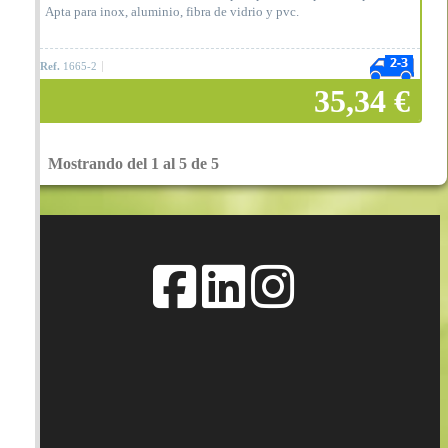
Apta para inox, aluminio, fibra de vidrio y pvc.
Ref.
1665-2
35,34 €
Mostrando del 1 al 5 de 5
Añadir a la cesta