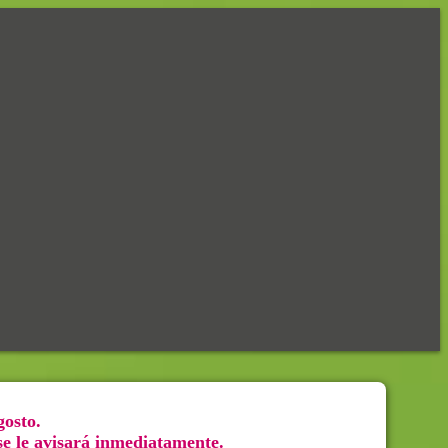
gosto.
 se le avisará inmediatamente.