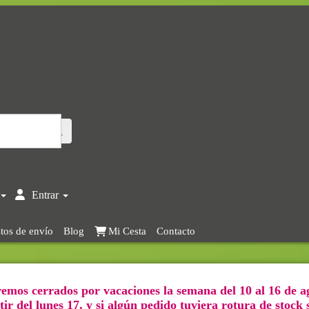
Entrar
tos de envío
Blog
Mi Cesta
Contacto
emos cerrados por vacaciones la semana del 10 al 16 de a
ir del lunes 17, y si algún pedido tuviera rotura de stock