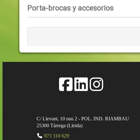
Porta-brocas y accesorios
C/ Llevant, 10 nau 2 - POL. IND. RIAMBAU
25300
Tàrrega
(
Lleida
)
973 310 629