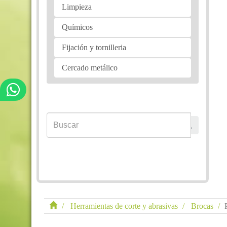
Limpieza
Químicos
Fijación y tornilleria
Cercado metálico
Herramientas de corte y abrasivas
Brocas