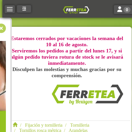
Toggle n
Toggle navigation
0
Estaremos cerrados por vacaciones la semana del
10 al 16 de agosto.
Serviremos los pedidos a partir del lunes 17, y si
algún pedido tuviera rotura de stock se le avisará
inmediatamente.
Disculpen las molestias y muchas gracias por su
comprensión.
Fijación y tornilleria
Tornilleria
Tornillos rosca métrica
Arandelas