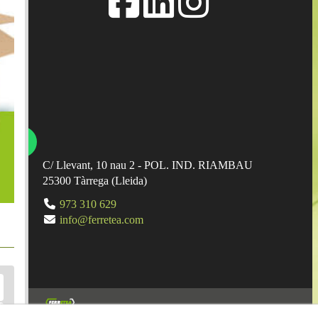
C/ Llevant, 10 nau 2 - POL. IND. RIAMBAU
25300
Tàrrega
(
Lleida
)
973 310 629
info@ferretea.com