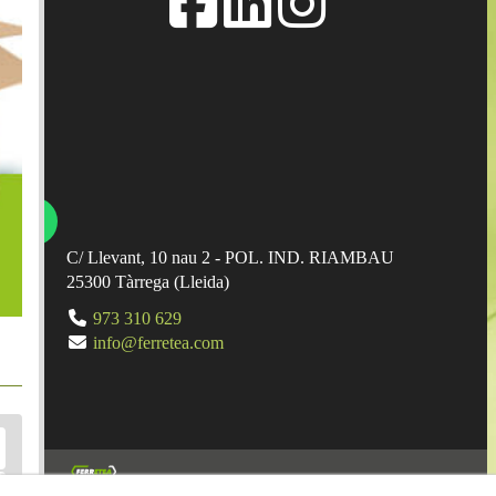
C/ Llevant, 10 nau 2 - POL. IND. RIAMBAU
25300
Tàrrega
(
Lleida
)
973 310 629
info@ferretea.com