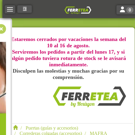
Toggle n
Toggle navigation
0
Estaremos cerrados por vacaciones la semana del
10 al 16 de agosto.
Serviremos los pedidos a partir del lunes 17, y si
algún pedido tuviera rotura de stock se le avisará
inmediatamente.
Disculpen las molestias y muchas gracias por su
comprensión.
Puertas (guías y accesorios)
Correderas colgadas (accesorios)
MAFRA