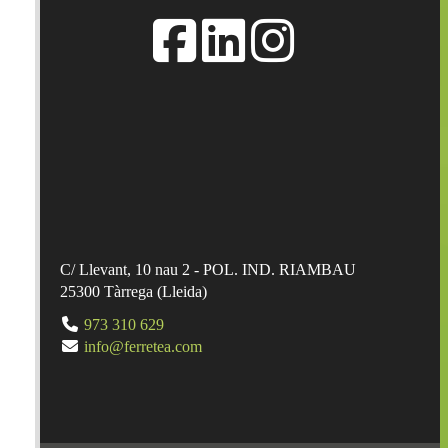
C/ Llevant, 10 nau 2 - POL. IND. RIAMBAU
25300
Tàrrega
(
Lleida
)
973 310 629
info@ferretea.com