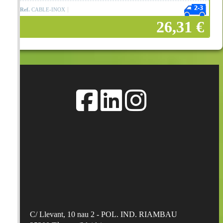
Ref.
CABLE-INOX
26,31 €
Añadir a la cesta
C/ Llevant, 10 nau 2 - POL. IND. RIAMBAU