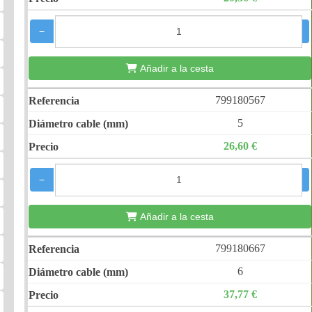
−
+
Añadir a la cesta
799180567
5
26,60 €
−
+
Añadir a la cesta
799180667
6
37,77 €