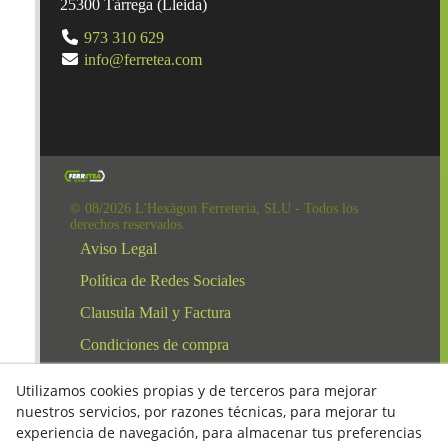
25300
Tàrrega
(
Lleida
)
973 310 629
info@ferretea.com
© 08/2026 L'Hexàgon Ferreteria, SLU - Todos los
derechos reservados.
Aviso Legal
Política de Redes Sociales
Clausula Mail y Factura
Condiciones de compra
Derecho de desestimiento
Utilizamos cookies propias y de terceros para mejorar
Política de Privacidad
nuestros servicios, por razones técnicas, para mejorar tu
experiencia de navegación, para almacenar tus preferencias
Política de cookies