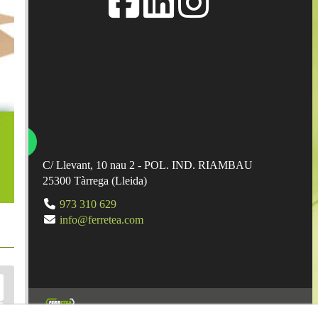
C/ Llevant, 10 nau 2 - POL. IND. RIAMBAU
25300
Tàrrega
(
Lleida
)
973 310 629
info@ferretea.com