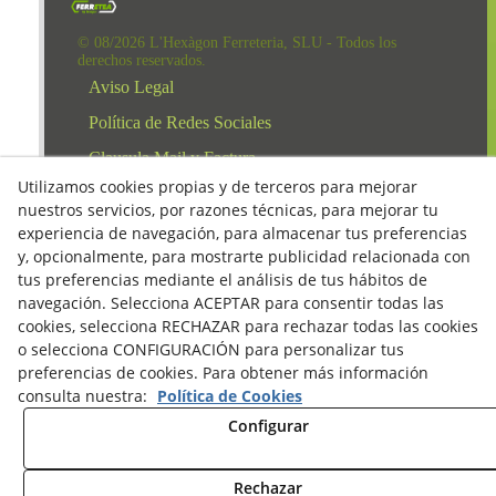
© 08/2026 L'Hexàgon Ferreteria, SLU - Todos los
derechos reservados.
Aviso Legal
Política de Redes Sociales
Clausula Mail y Factura
Utilizamos cookies propias y de terceros para mejorar
Condiciones de compra
nuestros servicios, por razones técnicas, para mejorar tu
Derecho de desestimiento
experiencia de navegación, para almacenar tus preferencias
y, opcionalmente, para mostrarte publicidad relacionada con
Política de Privacidad
tus preferencias mediante el análisis de tus hábitos de
Política de cookies
navegación. Selecciona ACEPTAR para consentir todas las
cookies, selecciona RECHAZAR para rechazar todas las cookies
o selecciona CONFIGURACIÓN para personalizar tus
preferencias de cookies. Para obtener más información
consulta nuestra:
Política de Cookies
Configurar
Rechazar