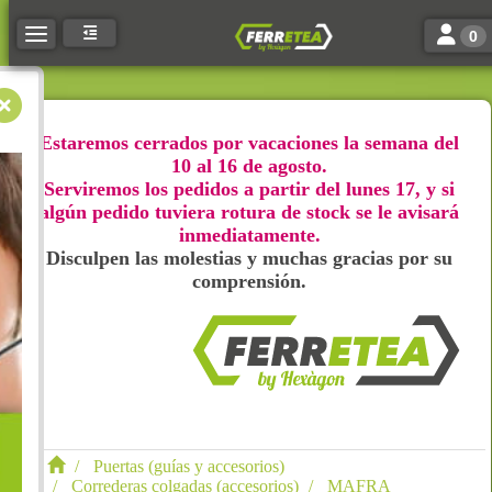
Toggle n
Toggle navigation
0
Estaremos cerrados por vacaciones la semana del
10 al 16 de agosto.
Serviremos los pedidos a partir del lunes 17, y si
algún pedido tuviera rotura de stock se le avisará
inmediatamente.
Disculpen las molestias y muchas gracias por su
comprensión.
Puertas (guías y accesorios)
Correderas colgadas (accesorios)
MAFRA