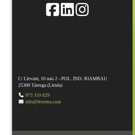
C/ Llevant, 10 nau 2 - POL. IND. RIAMBAU
25300
Tàrrega
(
Lleida
)
973 310 629
info@ferretea.com