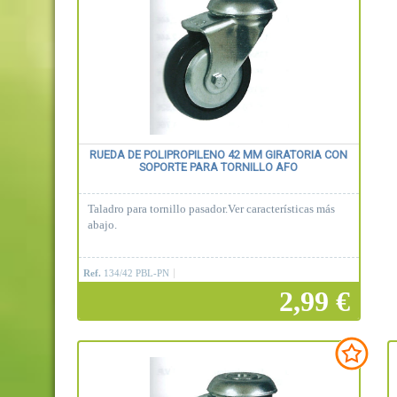
RUEDA DE POLIPROPILENO 42 MM GIRATORIA CON
SOPORTE PARA TORNILLO AFO
Taladro para tornillo pasador.Ver características más
abajo.
Ref.
134/42 PBL-PN
2,99 €
Añadir a la cesta