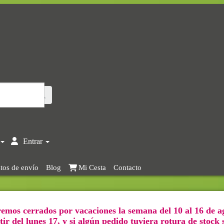
Entrar
tos de envío
Blog
Mi Cesta
Contacto
emos cerrados por vacaciones la semana del 10 al 16 de a
ir del lunes 17, y si algún pedido tuviera rotura de stock