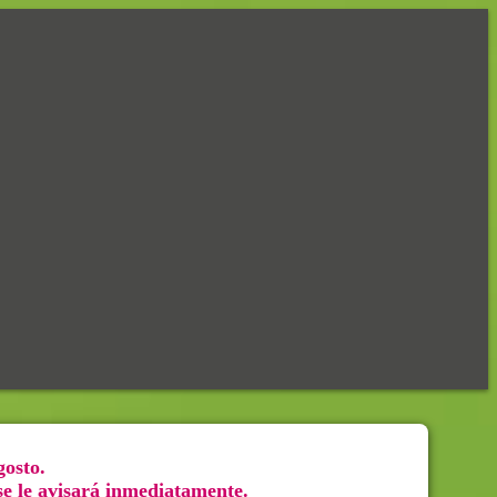
gosto.
 se le avisará inmediatamente.