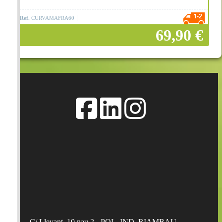
Ref.
CURVAMAFRA60
69,90 €
Añadir a la cesta
C/ Llevant, 10 nau 2 - POL. IND. RIAMBAU