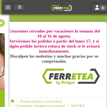
Toggle n
Toggle navigation
0
Estaremos cerrados por vacaciones la semana del
10 al 16 de agosto.
Serviremos los pedidos a partir del lunes 17, y si
algún pedido tuviera rotura de stock se le avisará
inmediatamente.
Disculpen las molestias y muchas gracias por su
comprensión.
Puertas (guías y accesorios)
Correderas colgadas (accesorios)
MAFRA