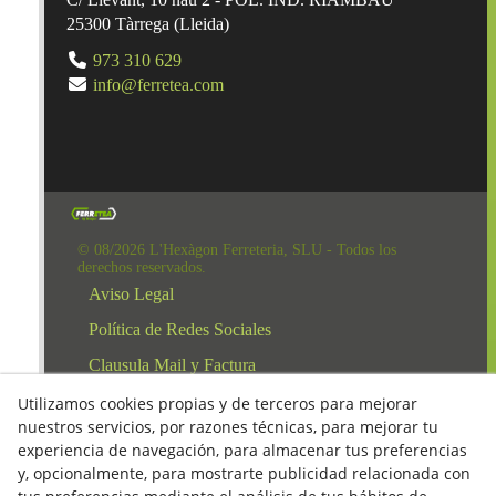
25300
Tàrrega
(
Lleida
)
973 310 629
info@ferretea.com
© 08/2026 L'Hexàgon Ferreteria, SLU - Todos los
derechos reservados.
Aviso Legal
Política de Redes Sociales
Clausula Mail y Factura
Condiciones de compra
Utilizamos cookies propias y de terceros para mejorar
nuestros servicios, por razones técnicas, para mejorar tu
Derecho de desestimiento
experiencia de navegación, para almacenar tus preferencias
Política de Privacidad
y, opcionalmente, para mostrarte publicidad relacionada con