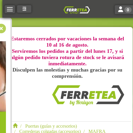
Toggle n
Toggle navigation
0
Estaremos cerrados por vacaciones la semana del
10 al 16 de agosto.
Serviremos los pedidos a partir del lunes 17, y si
algún pedido tuviera rotura de stock se le avisará
inmediatamente.
Disculpen las molestias y muchas gracias por su
comprensión.
Puertas (guías y accesorios)
Correderas colgadas (accesorios)
MAFRA