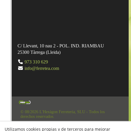
C/ Llevant, 10 nau 2 - POL. IND. RIAMBAU
25300
Tàrrega
(
Lleida
)
973 310 629
info@ferretea.com
© 08/2026 L'Hexàgon Ferreteria, SLU - Todos los
derechos reservados.
Aviso Legal
Utilizamos cookies propias y de terceros para mejorar