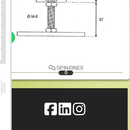
..
OPINIONES
0