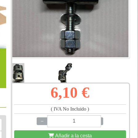
6,10 €
( IVA No Incluido )
−
+
Añadir a la cesta