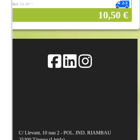
Ref.
SA-407
10,50 €
Añadir a la cesta
C/ Llevant, 10 nau 2 - POL. IND. RIAMBAU
25300
Tàrrega
(
Lleida
)