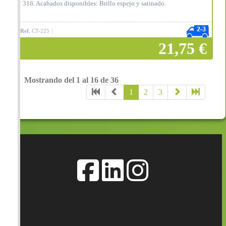
316. Acabados disponibles: Brillo espejo y satinado.
Ref.
CT-225
21,75 €
Mostrando del 1 al 16 de 36
Añadir a la cesta
1
2
3