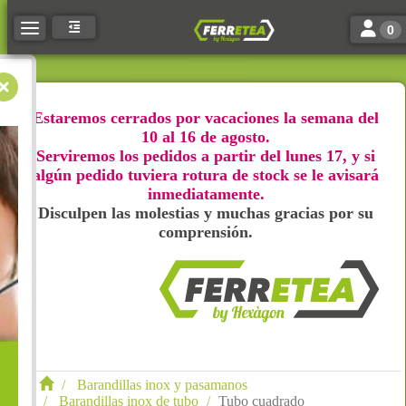
Toggle n
Toggle navigation
0
Estaremos cerrados por vacaciones la semana del
10 al 16 de agosto.
Serviremos los pedidos a partir del lunes 17, y si
algún pedido tuviera rotura de stock se le avisará
inmediatamente.
Disculpen las molestias y muchas gracias por su
comprensión.
Barandillas inox y pasamanos
Barandillas inox de tubo
Tubo cuadrado