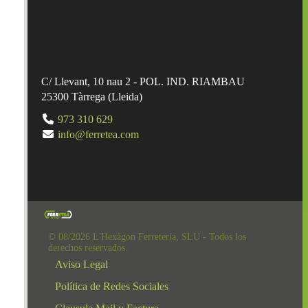
C/ Llevant, 10 nau 2 - POL. IND. RIAMBAU
25300
Tàrrega
(
Lleida
)
973 310 629
info@ferretea.com
© 08/2026 L'Hexàgon Ferreteria, SLU - Todos los
derechos reservados.
Aviso Legal
Política de Redes Sociales