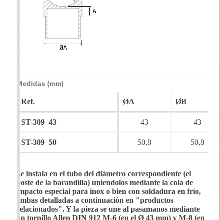
Medidas (mm)
Ref.
ØA
ØB
ST-309 43
43
43
ST-309 50
50,8
50,8
Se instala en el tubo del diámetro correspondiente (el
poste de la barandilla) uniendolos mediante la cola de
impacto especial para inox o bien con soldadura en frío,
ambas detalladas a continuación en "productos
relacionados". Y la pieza se une al pasamanos mediante
un tornillo Allen DIN 912 M-6 (en el Ø 43 mm) y M-8 (en