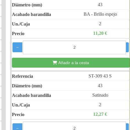
43
BA - Brillo espejo
2
11,20 €
−
+
Añadir a la cesta
ST-309 43 S
43
Satinado
2
12,27 €
−
+