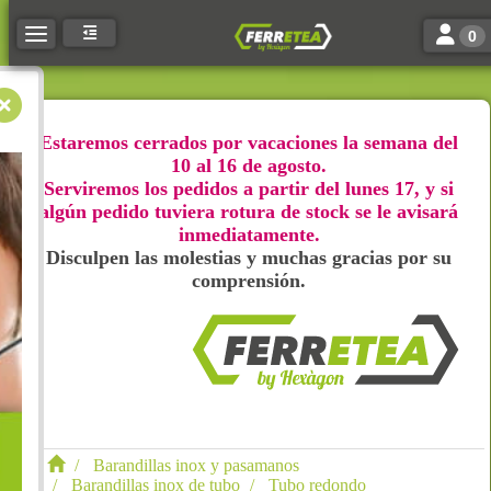
Toggle n
Toggle navigation
0
Estaremos cerrados por vacaciones la semana del
10 al 16 de agosto.
Serviremos los pedidos a partir del lunes 17, y si
algún pedido tuviera rotura de stock se le avisará
inmediatamente.
Disculpen las molestias y muchas gracias por su
comprensión.
Barandillas inox y pasamanos
Barandillas inox de tubo
Tubo redondo