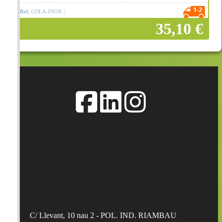
Ref.
COLA-INOX
35,10 €
Añadir a la cesta
C/ Llevant, 10 nau 2 - POL. IND. RIAMBAU