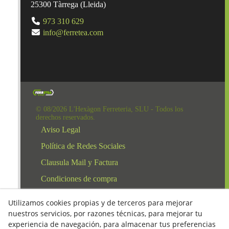
25300
Tàrrega
(
Lleida
)
973 310 629
info@ferretea.com
© 08/2026 L'Hexàgon Ferreteria, SLU - Todos los
derechos reservados.
Aviso Legal
Política de Redes Sociales
Clausula Mail y Factura
Condiciones de compra
Derecho de desestimiento
Utilizamos cookies propias y de terceros para mejorar
Política de Privacidad
nuestros servicios, por razones técnicas, para mejorar tu
experiencia de navegación, para almacenar tus preferencias
Política de cookies