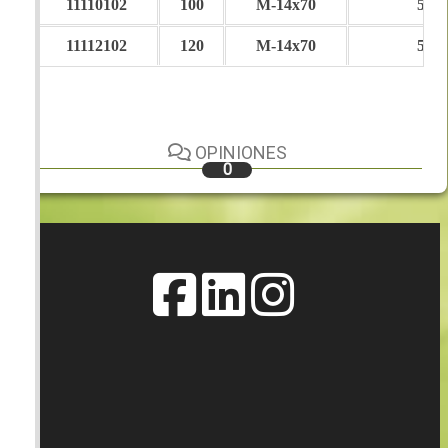
11110102
100
M-14x70
540
11112102
120
M-14x70
540
OPINIONES
0