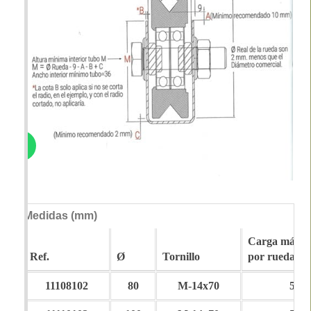
Medidas (mm)
Carga máxi
Ref.
Ø
Tornillo
por rueda
11108102
80
M-14x70
540