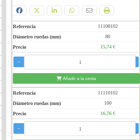
Compártelo:
11108102
80
15,74 €
−
+
Añadir a la cesta
11110102
100
16,76 €
−
+