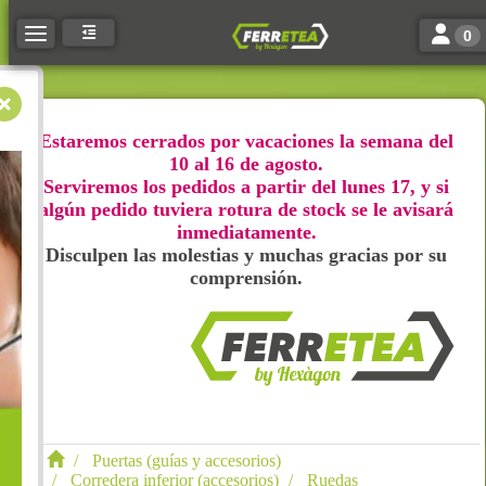
Toggle n
Toggle navigation
0
Estaremos cerrados por vacaciones la semana del
10 al 16 de agosto.
Serviremos los pedidos a partir del lunes 17, y si
algún pedido tuviera rotura de stock se le avisará
inmediatamente.
Disculpen las molestias y muchas gracias por su
comprensión.
Puertas (guías y accesorios)
Corredera inferior (accesorios)
Ruedas