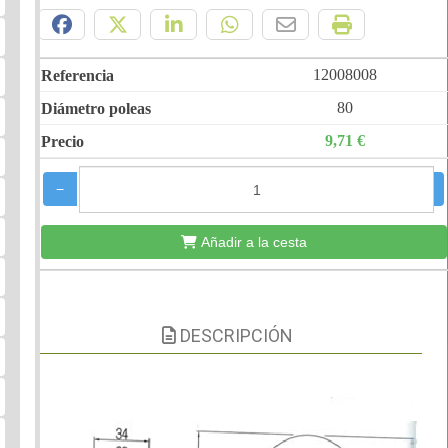
12008008
80
9,71 €
−
+
Añadir a la cesta
DESCRIPCIÓN