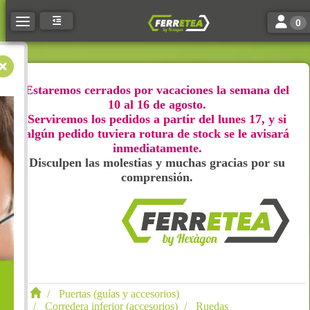
Toggle n
Toggle navigation
0
Estaremos cerrados por vacaciones la semana del
10 al 16 de agosto.
Serviremos los pedidos a partir del lunes 17, y si
algún pedido tuviera rotura de stock se le avisará
inmediatamente.
Disculpen las molestias y muchas gracias por su
comprensión.
Puertas (guías y accesorios)
Corredera inferior (accesorios)
Ruedas