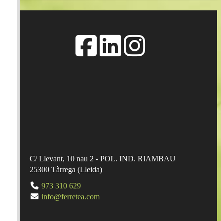
C/ Llevant, 10 nau 2 - POL. IND. RIAMBAU
25300
Tàrrega
(
Lleida
)
973 310 629
info@ferretea.com