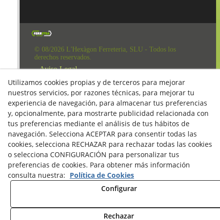
© 08/2026 L'Hexàgon Ferreteria, SLU - Todos los
derechos reservados.
Aviso Legal
Utilizamos cookies propias y de terceros para mejorar
Política de Redes Sociales
nuestros servicios, por razones técnicas, para mejorar tu
Clausula Mail y Factura
experiencia de navegación, para almacenar tus preferencias
y, opcionalmente, para mostrarte publicidad relacionada con
Condiciones de compra
tus preferencias mediante el análisis de tus hábitos de
Derecho de desestimiento
navegación. Selecciona ACEPTAR para consentir todas las
cookies, selecciona RECHAZAR para rechazar todas las cookies
Política de Privacidad
o selecciona CONFIGURACIÓN para personalizar tus
Política de cookies
preferencias de cookies. Para obtener más información
consulta nuestra:
Política de Cookies
Configurar
Rechazar