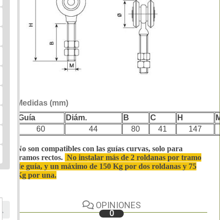
Medidas (mm)
Guía
Diám.
B
C
H
60
44
80
41
147
No son compatibles con las guías curvas, solo para
tramos rectos.
No instalar más de 2 roldanas por tramo
de guía, y un máximo de 150 Kg por dos roldanas y 75
Kg por una.
OPINIONES
0