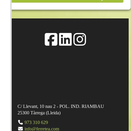
Añadir a la cesta
C/ Llevant, 10 nau 2 - POL. IND. RIAMBAU
25300
Tàrrega
(
Lleida
)
973 310 629
info@ferretea.com