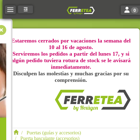
Toggle n
Toggle navigation
0
Estaremos cerrados por vacaciones la semana del
10 al 16 de agosto.
Serviremos los pedidos a partir del lunes 17, y si
algún pedido tuviera rotura de stock se le avisará
inmediatamente.
Disculpen las molestias y muchas gracias por su
comprensión.
Puertas (guías y accesorios)
Puerta basculante (accesorios)