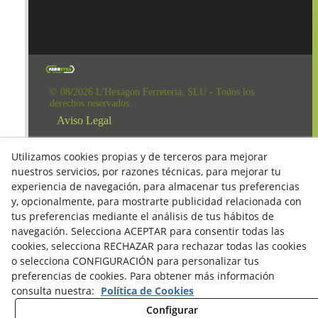
© 08/2026 L'Hexàgon Ferreteria, SLU - Todos los
derechos reservados.
Aviso Legal
Política de Redes Sociales
Utilizamos cookies propias y de terceros para mejorar
Clausula Mail y Factura
nuestros servicios, por razones técnicas, para mejorar tu
experiencia de navegación, para almacenar tus preferencias
Condiciones de compra
y, opcionalmente, para mostrarte publicidad relacionada con
Derecho de desestimiento
tus preferencias mediante el análisis de tus hábitos de
navegación. Selecciona ACEPTAR para consentir todas las
Política de Privacidad
cookies, selecciona RECHAZAR para rechazar todas las cookies
Política de cookies
o selecciona CONFIGURACIÓN para personalizar tus
preferencias de cookies. Para obtener más información
consulta nuestra:
Política de Cookies
Configurar