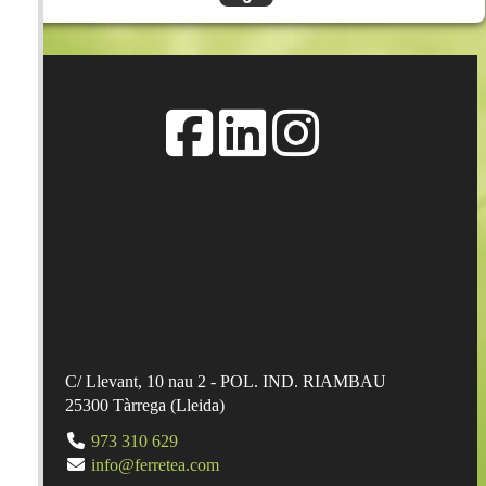
C/ Llevant, 10 nau 2 - POL. IND. RIAMBAU
25300
Tàrrega
(
Lleida
)
973 310 629
info@ferretea.com