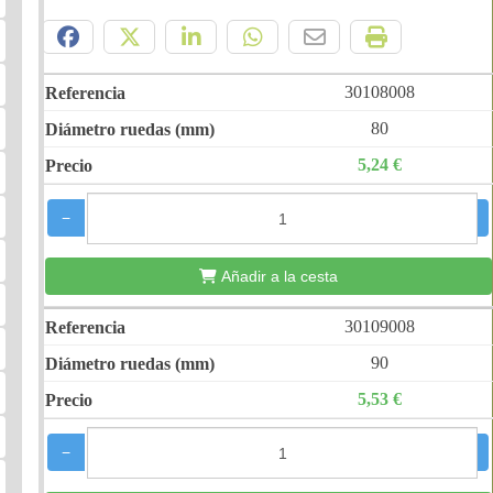
Compártelo:
30108008
80
5,24 €
−
+
Añadir a la cesta
30109008
90
5,53 €
−
+