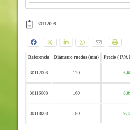
30112008
Compártelo:
Referencia
Diámetro ruedas (mm)
Precio
30112008
120
6,6
30116008
160
8,0
30118008
180
9,1