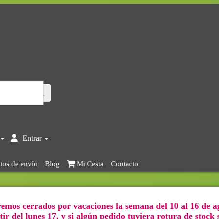
Entrar
tos de envío
Blog
Mi Cesta
Contacto
emos cerrados por vacaciones la semana del 10 al 16 de a
ir del lunes 17, y si algún pedido tuviera rotura de stock