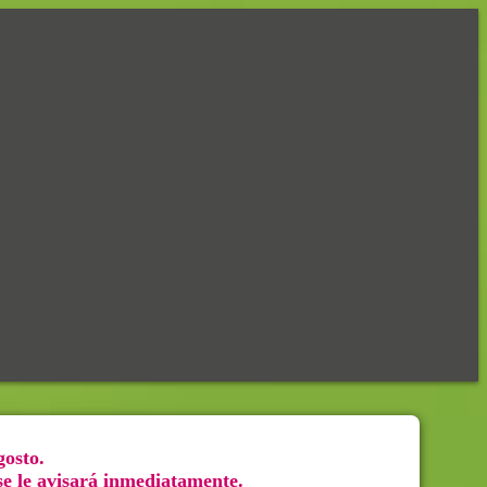
gosto.
 se le avisará inmediatamente.