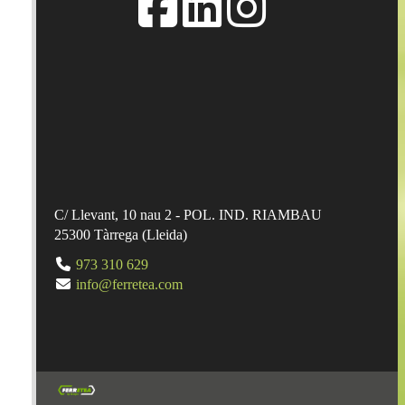
C/ Llevant, 10 nau 2 - POL. IND. RIAMBAU
25300
Tàrrega
(
Lleida
)
973 310 629
info@ferretea.com