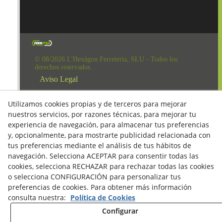
© 08/2026 L'Hexàgon Ferreteria, SLU - Todos los
derechos reservados.
Aviso Legal
Política de Redes Sociales
Utilizamos cookies propias y de terceros para mejorar
Clausula Mail y Factura
nuestros servicios, por razones técnicas, para mejorar tu
experiencia de navegación, para almacenar tus preferencias
Condiciones de compra
y, opcionalmente, para mostrarte publicidad relacionada con
Derecho de desestimiento
tus preferencias mediante el análisis de tus hábitos de
navegación. Selecciona ACEPTAR para consentir todas las
Política de Privacidad
cookies, selecciona RECHAZAR para rechazar todas las cookies
Política de cookies
o selecciona CONFIGURACIÓN para personalizar tus
preferencias de cookies. Para obtener más información
consulta nuestra:
Política de Cookies
Configurar