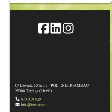
Añadir a la cesta
C/ Llevant, 10 nau 2 - POL. IND. RIAMBAU
25300
Tàrrega
(
Lleida
)
973 310 629
info@ferretea.com