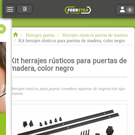
Toggle n
Toggle navigation
0
Herrajes puerta
Herrajes rústicos puerta de madera
Kit herrajes rústicos para puertas de madera, color negro
Kit herrajes rústicos para puertas de
madera, color negro
Herrajes rústicos para puerta corredera superior de inspiración tipo
granero.