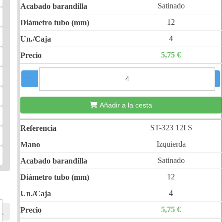
Satinado
12
4
5,75 €
−
+
Añadir a la cesta
ST-323 12I S
Izquierda
Satinado
12
4
5,75 €