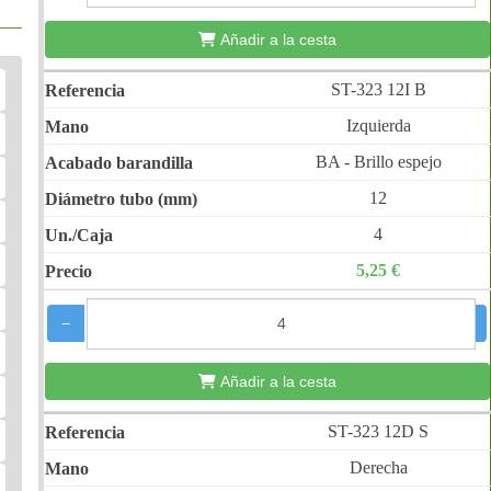
Añadir a la cesta
ST-323 12I B
Izquierda
BA - Brillo espejo
12
4
5,25 €
−
+
Añadir a la cesta
ST-323 12D S
Derecha