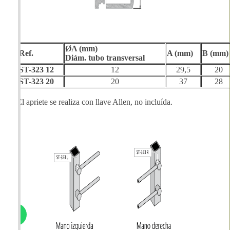
ØA (mm)
Ref.
A (mm)
B (mm)
Diám. tubo transversal
ST-323 12
12
29,5
20
ST-323 20
20
37
28
El apriete se realiza con llave Allen, no incluída.