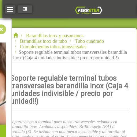
Toggle navigation
Barandillas inox y pasamanos
Barandillas inox de tubo
Tubo cuadrado
Complementos tubos transversales
Soporte regulable terminal tubos transversales barandilla
inox (Caja 4 unidades indivisible / precio por unidad!!)
Soporte regulable terminal tubos
transversales barandilla inox (Caja 4
unidades indivisible / precio por
unidad!!)
Soporte ciego o terminal para tubos transversales redondos en
barandilla inox. Acabados disponibles: Brillo espejo (BA) o
satinado (S). Se instala con una tuerca remachable y un tornillo al
poste, implica perforar el poste. Tuerca remachable no incluída (ref.