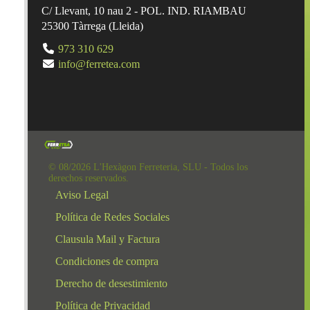
C/ Llevant, 10 nau 2 - POL. IND. RIAMBAU
25300
Tàrrega
(
Lleida
)
973 310 629
info@ferretea.com
© 08/2026 L'Hexàgon Ferreteria, SLU - Todos los
derechos reservados.
Aviso Legal
Política de Redes Sociales
Clausula Mail y Factura
Condiciones de compra
Derecho de desestimiento
Política de Privacidad