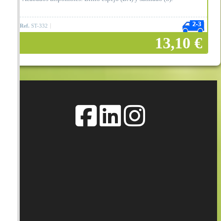
Ref.
ST-332
13,10 €
Añadir a la cesta