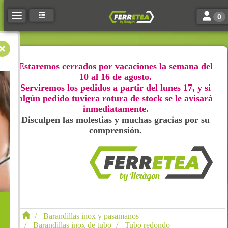
Toggle n
Toggle navigation
0
Estaremos cerrados por vacaciones la semana del
10 al 16 de agosto.
Serviremos los pedidos a partir del lunes 17, y si
algún pedido tuviera rotura de stock se le avisará
inmediatamente.
Disculpen las molestias y muchas gracias por su
comprensión.
Barandillas inox y pasamanos
Barandillas inox de tubo
Tubo redondo