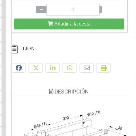
−
+
Añadir a la cesta
LION
Compártelo:
DESCRIPCIÓN