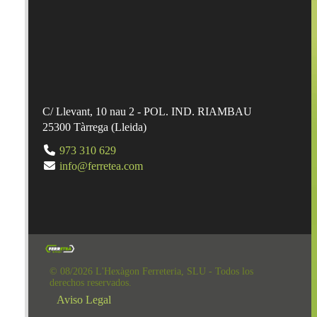
C/ Llevant, 10 nau 2 - POL. IND. RIAMBAU
25300
Tàrrega
(
Lleida
)
973 310 629
info@ferretea.com
© 08/2026 L'Hexàgon Ferreteria, SLU - Todos los
derechos reservados.
Aviso Legal