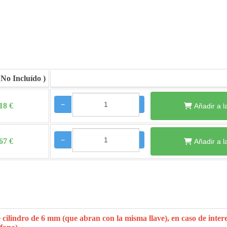
−
+
18 €
Añadir a l
−
+
67 €
Añadir a l
 cilindro de 6 mm (que abran con la misma llave), en caso de intere