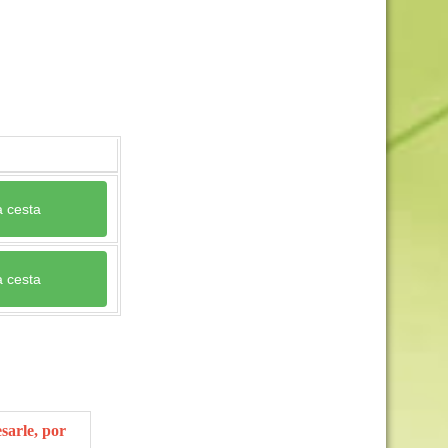
a cesta
a cesta
sarle, por