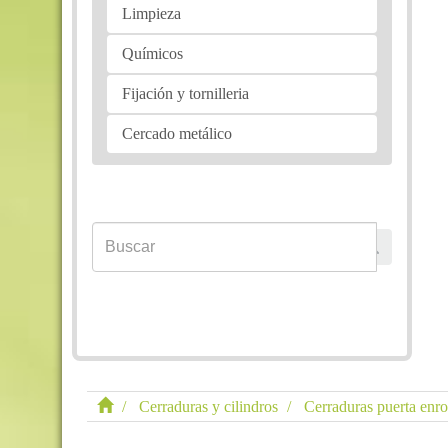
Limpieza
Químicos
Fijación y tornilleria
Cercado metálico
Cerraduras y cilindros
Cerraduras puerta enro