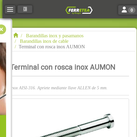
Toggle n
Toggle navigation
0
Barandillas inox y pasamanos
Barandillas inox de cable
Terminal con rosca inox AUMON
Terminal con rosca inox AUMON
Inox AISI-316. Apriete mediante llave ALLEN de 5 mm.