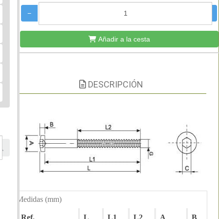
−
+
Añadir a la cesta
DESCRIPCIÓN
Medidas (mm)
Ref.
L
L1
L2
A
B
C