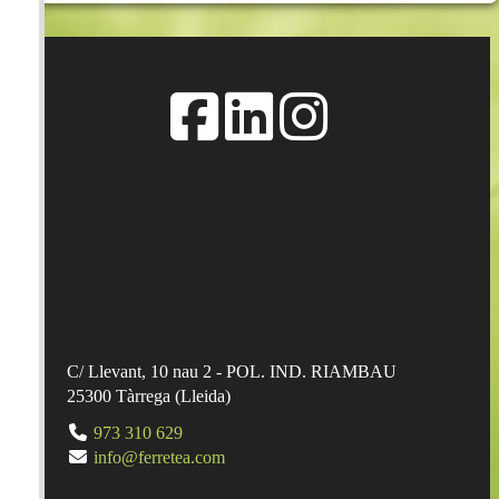
C/ Llevant, 10 nau 2 - POL. IND. RIAMBAU
25300
Tàrrega
(
Lleida
)
973 310 629
info@ferretea.com