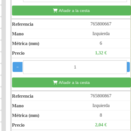
Añadir a la cesta
765800667
Izquierda
6
1,32 €
−
+
Añadir a la cesta
765800867
Izquierda
8
2,04 €