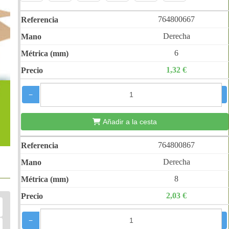
764800667
Derecha
6
1,32 €
−
+
Añadir a la cesta
764800867
Derecha
8
2,03 €
−
+