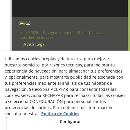
© 08/2026 L'Hexàgon Ferreteria, SLU - Todos los
derechos reservados.
Aviso Legal
Política de Redes Sociales
Utilizamos cookies propias y de terceros para mejorar
Clausula Mail y Factura
nuestros servicios, por razones técnicas, para mejorar tu
experiencia de navegación, para almacenar tus preferencias
Condiciones de compra
y, opcionalmente, para mostrarte publicidad relacionada con
Derecho de desestimiento
tus preferencias mediante el análisis de tus hábitos de
navegación. Selecciona ACEPTAR para consentir todas las
Política de Privacidad
cookies, selecciona RECHAZAR para rechazar todas las cookies
Política de cookies
o selecciona CONFIGURACIÓN para personalizar tus
preferencias de cookies. Para obtener más información
consulta nuestra:
Política de Cookies
Configurar