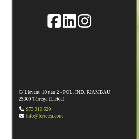
C/ Llevant, 10 nau 2 - POL. IND. RIAMBAU
25300
Tàrrega
(
Lleida
)
973 310 629
info@ferretea.com