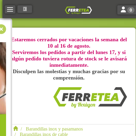
Toggle n
Toggle navigation
0
Estaremos cerrados por vacaciones la semana del
10 al 16 de agosto.
Serviremos los pedidos a partir del lunes 17, y si
algún pedido tuviera rotura de stock se le avisará
inmediatamente.
Disculpen las molestias y muchas gracias por su
comprensión.
Barandillas inox y pasamanos
Barandillas inox de cable