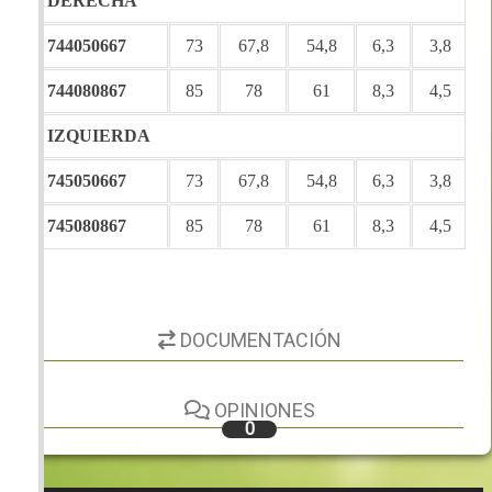
DERECHA
744050667
73
67,8
54,8
6,3
3,8
744080867
85
78
61
8,3
4,5
IZQUIERDA
745050667
73
67,8
54,8
6,3
3,8
745080867
85
78
61
8,3
4,5
DOCUMENTACIÓN
OPINIONES
0