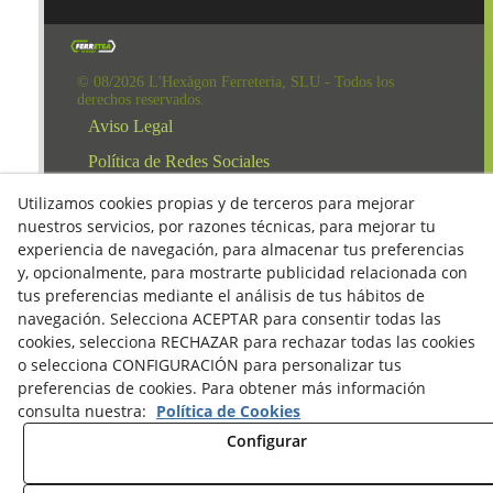
© 08/2026 L'Hexàgon Ferreteria, SLU - Todos los
derechos reservados.
Aviso Legal
Política de Redes Sociales
Clausula Mail y Factura
Utilizamos cookies propias y de terceros para mejorar
nuestros servicios, por razones técnicas, para mejorar tu
Condiciones de compra
experiencia de navegación, para almacenar tus preferencias
Derecho de desestimiento
y, opcionalmente, para mostrarte publicidad relacionada con
tus preferencias mediante el análisis de tus hábitos de
Política de Privacidad
navegación. Selecciona ACEPTAR para consentir todas las
Política de cookies
cookies, selecciona RECHAZAR para rechazar todas las cookies
o selecciona CONFIGURACIÓN para personalizar tus
preferencias de cookies. Para obtener más información
consulta nuestra:
Política de Cookies
Configurar