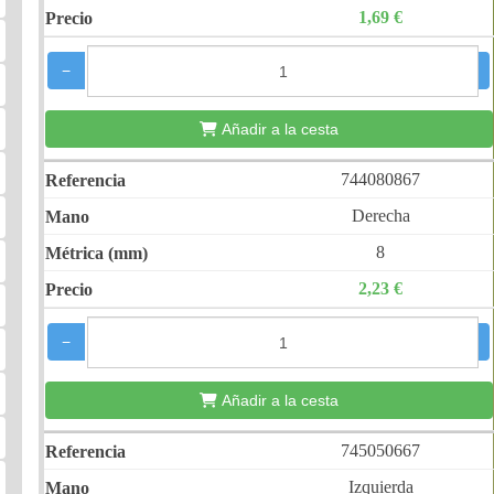
1,69 €
−
+
Añadir a la cesta
744080867
Derecha
8
2,23 €
−
+
Añadir a la cesta
745050667
Izquierda