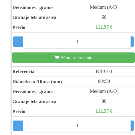
Medium (A/O)
60
112,57 €
−
+
Añadir a la cesta
RB0163
80x50
Medium (A/O)
80
112,57 €
−
+