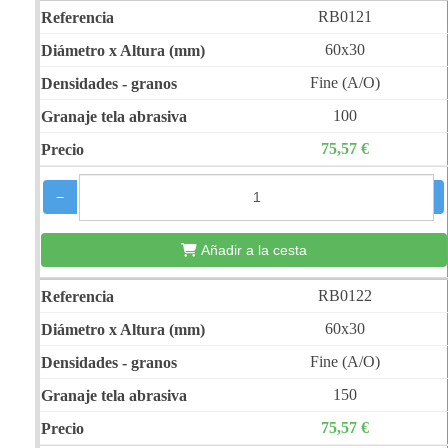
RB0121
60x30
Fine (A/O)
100
75,57 €
−
+
Añadir a la cesta
RB0122
60x30
Fine (A/O)
150
75,57 €