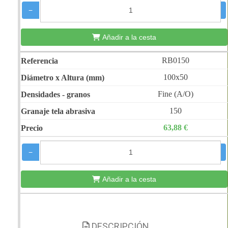
−
+
Añadir a la cesta
RB0150
100x50
Fine (A/O)
150
63,88 €
−
+
Añadir a la cesta
DESCRIPCIÓN