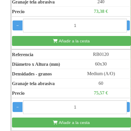
240
73,38 €
−
+
Añadir a la cesta
RB0120
60x30
Medium (A/O)
60
75,57 €
−
+
Añadir a la cesta