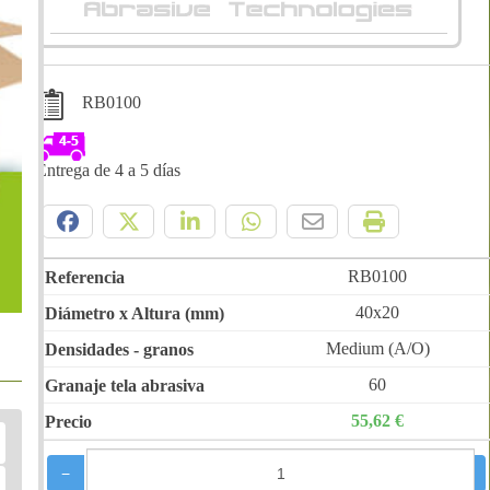
RB0100
Entrega de 4 a 5 días
Compártelo:
RB0100
40x20
Medium (A/O)
60
55,62 €
−
+