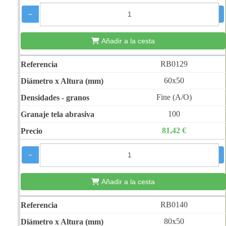
−
+
Añadir a la cesta
RB0129
60x50
Fine (A/O)
100
81,42 €
−
+
Añadir a la cesta
RB0140
80x50