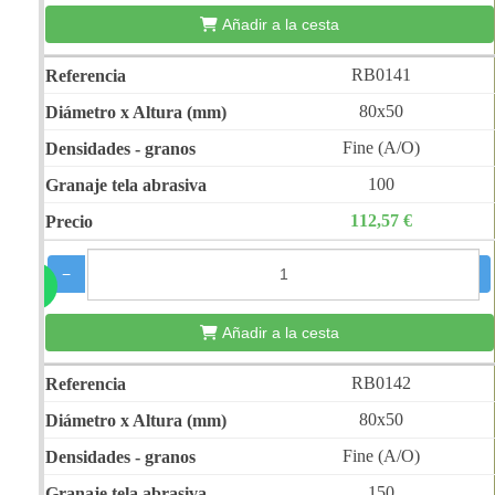
Añadir a la cesta
RB0141
80x50
Fine (A/O)
100
112,57 €
−
+
Añadir a la cesta
RB0142
80x50
Fine (A/O)
150