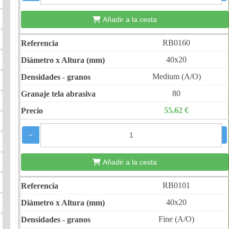
Añadir a la cesta
RB0160
40x20
Medium (A/O)
80
55,62 €
−
+
Añadir a la cesta
RB0101
40x20
Fine (A/O)