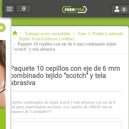
Toggle n
Toggle navigation
0
Trabajar acero inoxidable
Fase 3: Pulido y satinado
Tejido Scotch (discos y rollos)
Paquete 10 cepillos con eje de 6 mm combinado tejido
"scotch" y tela abrasiva
Paquete 10 cepillos con eje de 6 mm
combinado tejido "scotch" y tela
abrasiva
Cepillos combinados de tejido scotch y tela abrasiva con eje de 6
mm para esmeriladora rectiínea. Los cepillos de 100x50 van en
paquetes de 5 unidades!!!