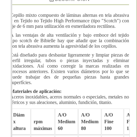
Cepillo mixto compuesto de láminas alternas en tela abrasiva
y en Tejido no Tejido High Performance (tipo "Scotch") con
eje de 6 mm para utilización en esmeriladora rectilínea.
A las ventajas de alta ventilación y bajo emboce del tejido
tipo scotch de Bibielle hay que añadir que la combinación
con tela abrasiva aumenta la agresividad de los cepillos.
Está diseñado para desbastar ligeramente y limpiar piezas de
perfil irregular, tubos o piezas inyectadas y eliminar
oxidaciones. Así como corregir la marcas realizadas en
procesos anteriores. Existen varios diámetros por lo que se
puede trabajar des de pequeñas piezas hasta grandes
superfícies.
Materiales de aplicación:
Aceros inoxidables, aceros normales o especiales, metales no
férricos y sus aleaciones, aluminio, fundición, titanio.
Diám
A/O
A/O
A/O
A/O
x
rpm
Medium
Medium
Fine
Fine
altura
máximas
60
80
100
150