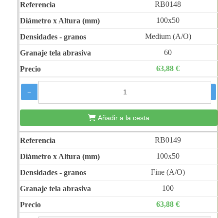
RB0148
100x50
Medium (A/O)
60
63,88 €
−
+
Añadir a la cesta
RB0149
100x50
Fine (A/O)
100
63,88 €