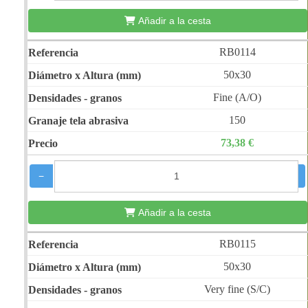
Añadir a la cesta
RB0114
50x30
Fine (A/O)
150
73,38 €
−
+
Añadir a la cesta
RB0115
50x30
Very fine (S/C)