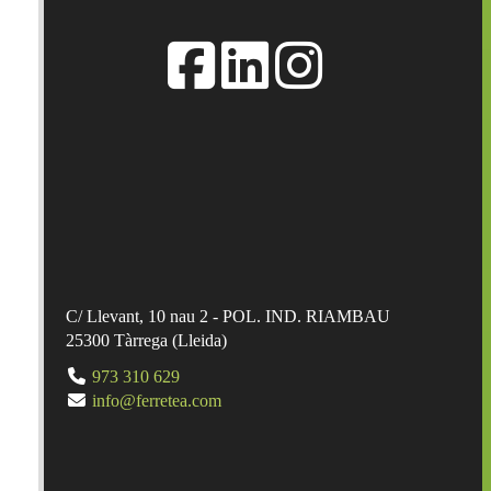
C/ Llevant, 10 nau 2 - POL. IND. RIAMBAU
25300
Tàrrega
(
Lleida
)
973 310 629
info@ferretea.com