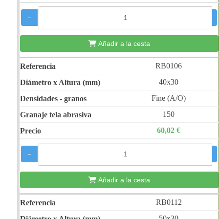
−
+
Añadir a la cesta
RB0106
40x30
Fine (A/O)
150
60,02 €
−
+
Añadir a la cesta
RB0112
50x30