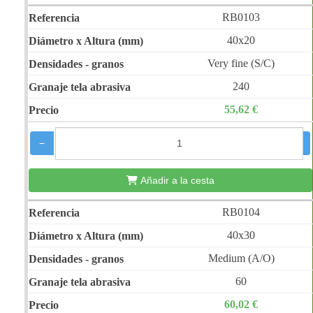
RB0103
40x20
Very fine (S/C)
240
55,62 €
−
+
Añadir a la cesta
RB0104
40x30
Medium (A/O)
60
60,02 €