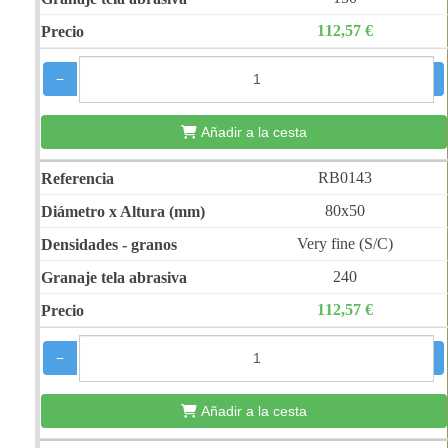
112,57 €
−
+
Añadir a la cesta
RB0143
80x50
Very fine (S/C)
240
112,57 €
−
+
Añadir a la cesta