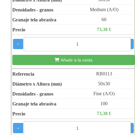
Medium (A/O)
60
73,38 €
−
+
Añadir a la cesta
RB0113
50x30
Fine (A/O)
100
73,38 €
−
+