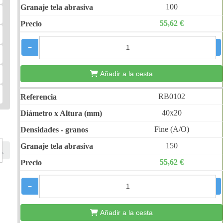
100
55,62 €
−
+
Añadir a la cesta
RB0102
40x20
Fine (A/O)
150
55,62 €
−
+
Añadir a la cesta