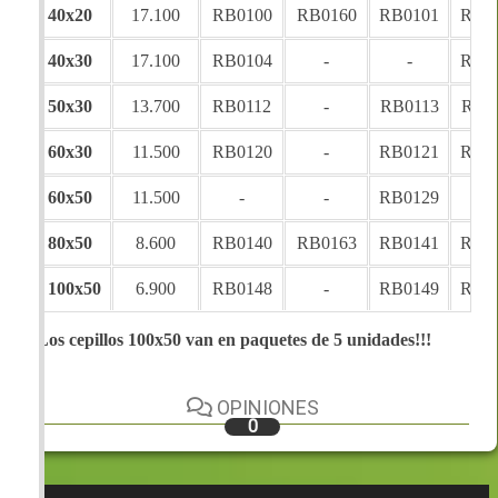
40x20
17.100
RB0100
RB0160
RB0101
RB0
40x30
17.100
RB0104
-
-
RB0
50x30
13.700
RB0112
-
RB0113
RB0
60x30
11.500
RB0120
-
RB0121
RB0
60x50
11.500
-
-
RB0129
-
80x50
8.600
RB0140
RB0163
RB0141
RB0
100x50
6.900
RB0148
-
RB0149
RB0
Los cepillos 100x50 van en paquetes de 5 unidades!!!
OPINIONES
0