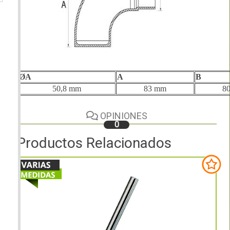
ØA
A
B
50,8 mm
83 mm
8
OPINIONES
0
Productos Relacionados