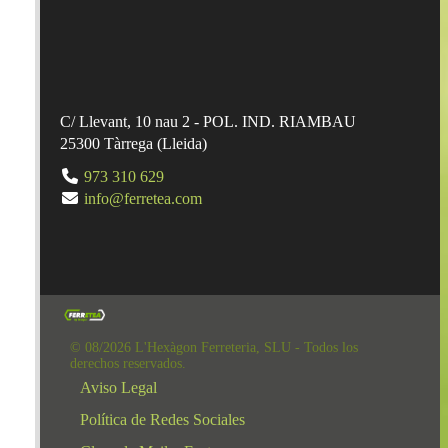
C/ Llevant, 10 nau 2 - POL. IND. RIAMBAU
25300
Tàrrega
(
Lleida
)
973 310 629
info@ferretea.com
© 08/2026 L'Hexàgon Ferreteria, SLU - Todos los
derechos reservados.
Aviso Legal
Política de Redes Sociales