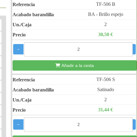
TF-506 B
BA - Brillo espejo
2
30,50 €
−
+
Añadir a la cesta
TF-506 S
Satinado
2
31,44 €
−
+