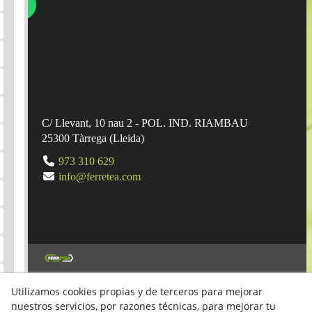
C/ Llevant, 10 nau 2 - POL. IND. RIAMBAU
25300
Tàrrega
(
Lleida
)
973 310 629
info@ferretea.com
© 08/2026 L'Hexàgon Ferreteria, SLU - Todos los
Utilizamos cookies propias y de terceros para mejorar
derechos reservados.
nuestros servicios, por razones técnicas, para mejorar tu
Aviso Legal