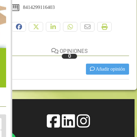
8414299116403
Compártelo:
OPINIONES
0
Añadir opinión