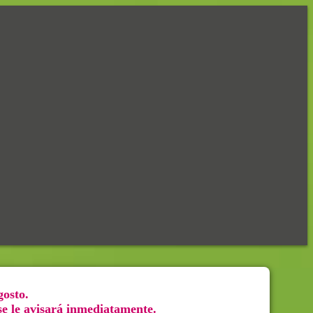
gosto.
 se le avisará inmediatamente.