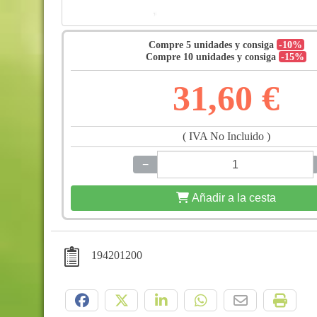
Compre 5 unidades y consiga
-10%
Compre 10 unidades y consiga
-15%
31,60 €
( IVA No Incluido )
−
+
Añadir a la cesta
194201200
Compártelo: