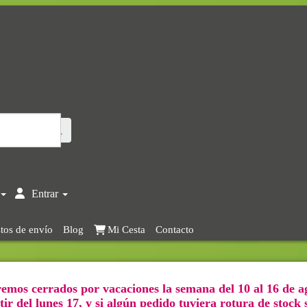
Entrar
tos de envío
Blog
Mi Cesta
Contacto
emos cerrados por vacaciones la semana del 10 al 16 de a
ir del lunes 17, y si algún pedido tuviera rotura de stock