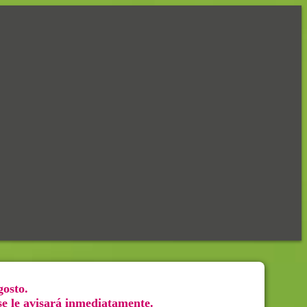
gosto.
 se le avisará inmediatamente.