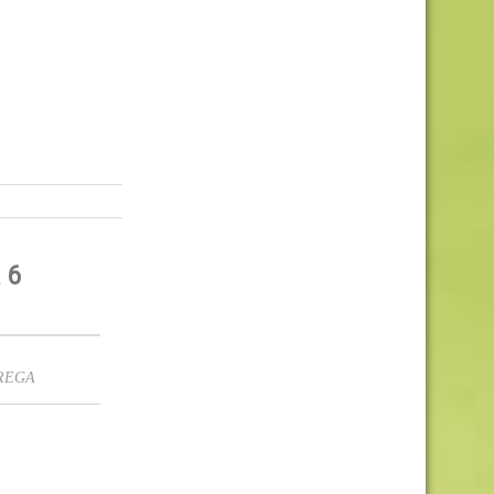
 6
NTREGA