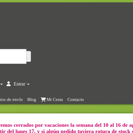
Entrar
tos de envío
Blog
Mi Cesta
Contacto
emos cerrados por vacaciones la semana del 10 al 16 de a
ir del lunes 17, y si algún pedido tuviera rotura de stock