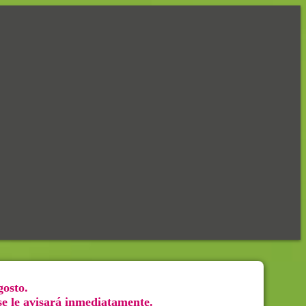
gosto.
 se le avisará inmediatamente.