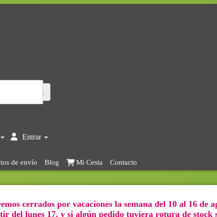
Entrar
tos de envío
Blog
Mi Cesta
Contacto
emos cerrados por vacaciones la semana del 10 al 16 de a
ir del lunes 17, y si algún pedido tuviera rotura de stock