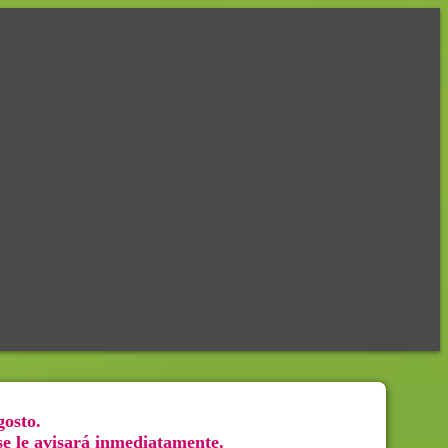
gosto.
 se le avisará inmediatamente.