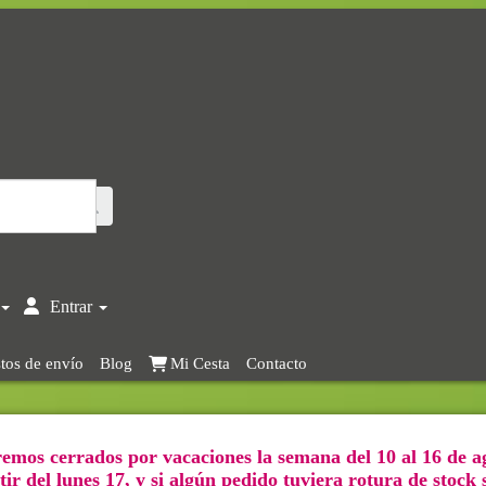
Entrar
tos de envío
Blog
Mi Cesta
Contacto
emos cerrados por vacaciones la semana del 10 al 16 de a
ir del lunes 17, y si algún pedido tuviera rotura de stock