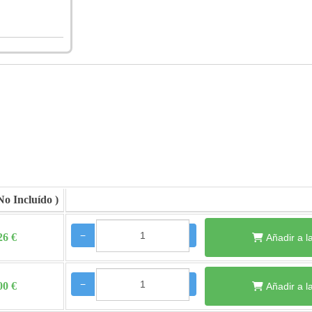
−
+
26 €
Añadir a l
−
+
00 €
Añadir a l