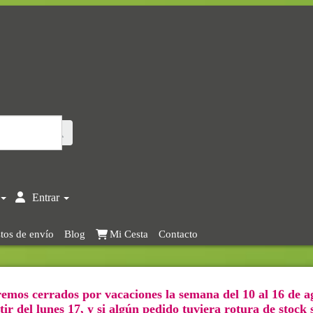
Entrar
tos de envío
Blog
Mi Cesta
Contacto
emos cerrados por vacaciones la semana del 10 al 16 de a
ir del lunes 17, y si algún pedido tuviera rotura de stock