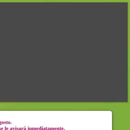
gosto.
 se le avisará inmediatamente.