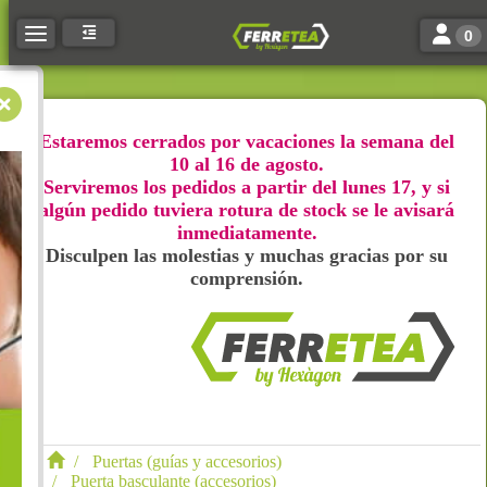
Toggle n
Toggle navigation
0
Estaremos cerrados por vacaciones la semana del
10 al 16 de agosto.
Serviremos los pedidos a partir del lunes 17, y si
algún pedido tuviera rotura de stock se le avisará
inmediatamente.
Disculpen las molestias y muchas gracias por su
comprensión.
Puertas (guías y accesorios)
Puerta basculante (accesorios)