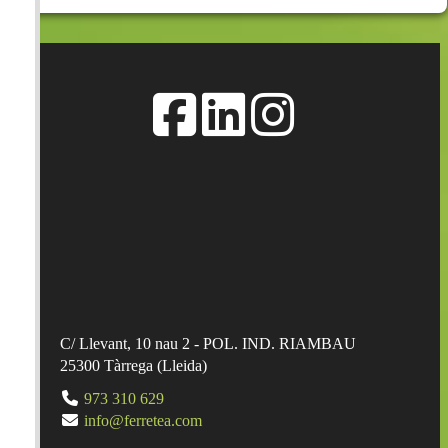
C/ Llevant, 10 nau 2 - POL. IND. RIAMBAU
25300
Tàrrega
(
Lleida
)
973 310 629
info@ferretea.com