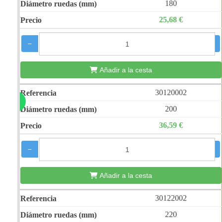
180
25,68 €
−
+
Añadir a la cesta
30120002
200
36,59 €
−
+
Añadir a la cesta
30122002
220