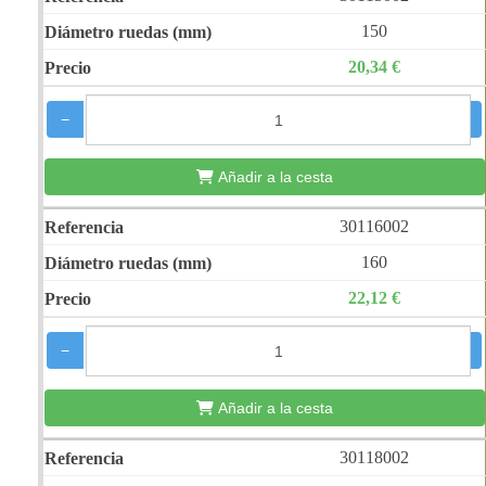
150
20,34 €
−
+
Añadir a la cesta
30116002
160
22,12 €
−
+
Añadir a la cesta
30118002