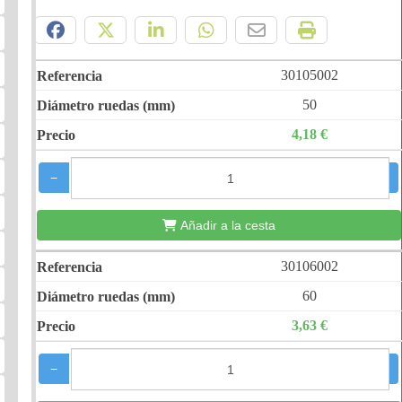
Compártelo:
30105002
50
4,18 €
−
+
Añadir a la cesta
30106002
60
3,63 €
−
+