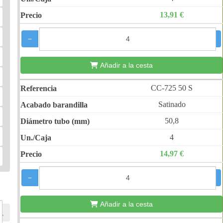
13,91 €
−
+
Añadir a la cesta
CC-725 50 S
Satinado
50,8
4
14,97 €
−
+
Añadir a la cesta