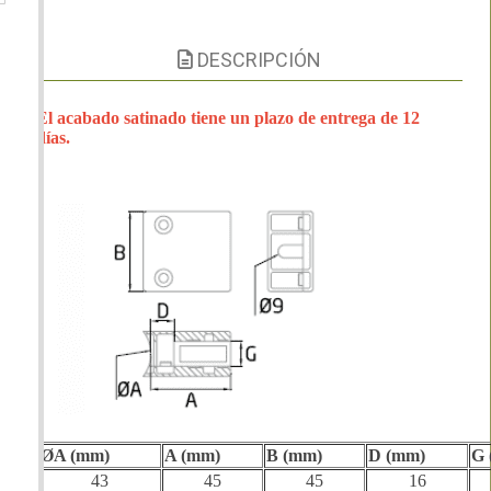
DESCRIPCIÓN
El acabado satinado tiene un plazo de entrega de 12
días.
ØA (mm)
A (mm)
B (mm)
D (mm)
G 
43
45
45
16