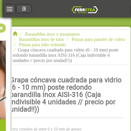
Toggle navigation
Barandillas inox y pasamanos
Barandillas inox de tubo
Pinzas para paneles de vidrio
Pinzas para tubo redondo
Grapa cóncava cuadrada para vidrio (6 - 10 mm) poste
redondo barandilla inox AISI-316 (Caja indivisible 4
unidades // precio por unidad!!))
Grapa cóncava cuadrada para vidrio
(6 - 10 mm) poste redondo
barandilla inox AISI-316 (Caja
indivisible 4 unidades // precio por
unidad!!))
Para cristales de entre 6 y 10 mm de grosor.