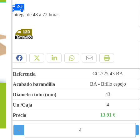
Entrega de 48 a 72 horas
Compártelo:
CC-725 43 BA
BA - Brillo espejo
43
4
13,91 €
−
+