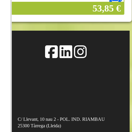
53,85 €
Añadir a la cesta
C/ Llevant, 10 nau 2 - POL. IND. RIAMBAU
25300
Tàrrega
(
Lleida
)