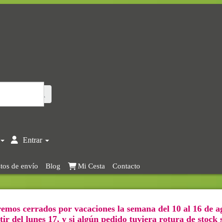
Entrar
tos de envío
Blog
Mi Cesta
Contacto
emos cerrados por vacaciones la semana del 10 al 16 de a
ir del lunes 17, y si algún pedido tuviera rotura de stock