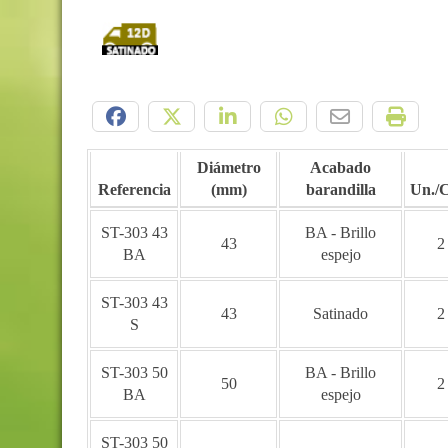
Compártelo:
Diámetro
Acabado
Referencia
(mm)
barandilla
Un./
ST-303 43
BA - Brillo
43
2
BA
espejo
ST-303 43
43
Satinado
2
S
ST-303 50
BA - Brillo
50
2
BA
espejo
ST-303 50