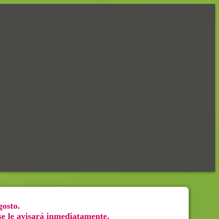
gosto.
 se le avisará inmediatamente.