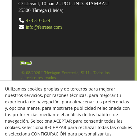
C/ Llevant, 10 nau 2 - POL. IND. RIAMBAU
25300
Tàrrega
(
Lleida
)
973 310 629
info@ferretea.com
© 08/2026 L'Hexàgon Ferreteria, SLU - Todos los
derechos reservados.
Aviso Legal
Utilizamos cookies propias y de terceros para mejorar
Política de Redes Sociales
nuestros servicios, por razones técnicas, para mejorar tu
experiencia de navegación, para almacenar tus preferencias
Clausula Mail y Factura
y, opcionalmente, para mostrarte publicidad relacionada con
tus preferencias mediante el análisis de tus hábitos de
Condiciones de compra
navegación. Selecciona ACEPTAR para consentir todas las
Derecho de desestimiento
cookies, selecciona RECHAZAR para rechazar todas las cookies
o selecciona CONFIGURACIÓN para personalizar tus
Política de Privacidad