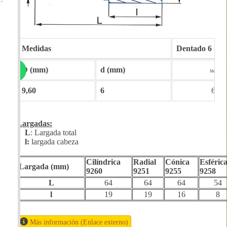
Medidas
Dentado 6
D (mm)
d (mm)
Metales d
9,60
6
688
Largadas:
L
: Largada total
l:
largada cabeza
Cilíndrica
Radial
Cónica
Esféric
Largada (mm)
9260
9251
9255
9258
L
64
64
64
54
l
19
19
16
8
Más información (Enlace externo)