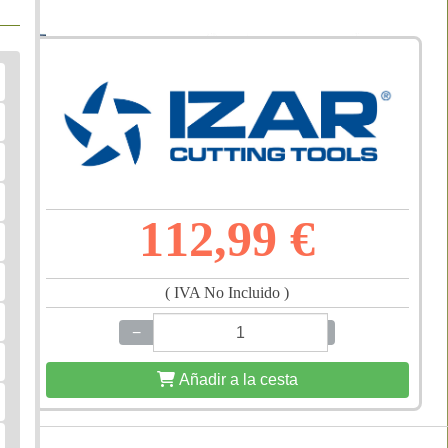
112,99 €
( IVA No Incluido )
−
+
Añadir a la cesta