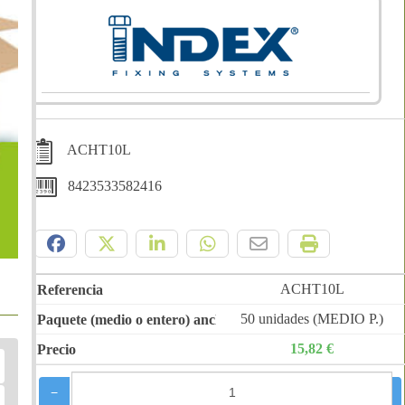
ACHT10L
8423533582416
Compártelo:
ACHT10L
50 unidades (MEDIO P.)
15,82 €
−
+