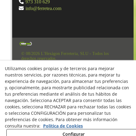
973 310 629
info@ferretea.com
© 08/2026 L'Hexàgon Ferreteria, SLU - Todos los
derechos reservados.
Aviso Legal
Utilizamos cookies propias y de terceros para mejorar
nuestros servicios, por razones técnicas, para mejorar tu
Política de Redes Sociales
experiencia de navegación, para almacenar tus preferencias
Clausula Mail y Factura
y, opcionalmente, para mostrarte publicidad relacionada con
tus preferencias mediante el análisis de tus hábitos de
Condiciones de compra
navegación. Selecciona ACEPTAR para consentir todas las
Derecho de desestimiento
cookies, selecciona RECHAZAR para rechazar todas las cookies
o selecciona CONFIGURACIÓN para personalizar tus
Política de Privacidad
preferencias de cookies. Para obtener más información
Política de cookies
consulta nuestra:
Política de Cookies
Configurar