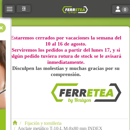
Toggle n
Toggle navigation
0
Estaremos cerrados por vacaciones la semana del
10 al 16 de agosto.
Serviremos los pedidos a partir del lunes 17, y si
algún pedido tuviera rotura de stock se le avisará
inmediatamente.
Disculpen las molestias y muchas gracias por su
comprensión.
Fijación y tornilleria
Anclaje metálico T-10-L M-8x80 mm INDEX