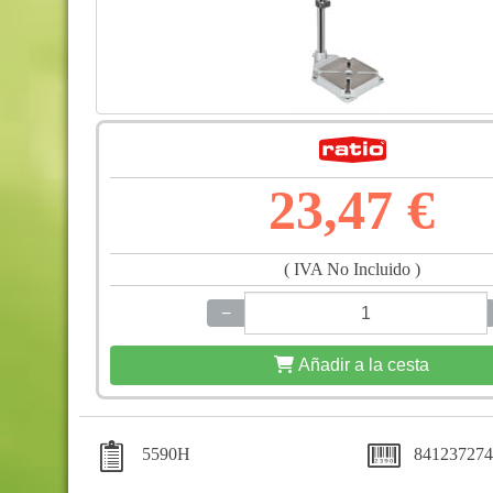
23,47 €
( IVA No Incluido )
−
+
Añadir a la cesta
5590H
841237274