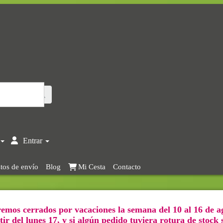
Entrar
tos de envío
Blog
Mi Cesta
Contacto
emos cerrados por vacaciones la semana del 10 al 16 de a
ir del lunes 17, y si algún pedido tuviera rotura de stock