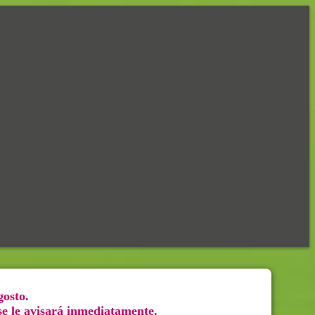
gosto.
 se le avisará inmediatamente.