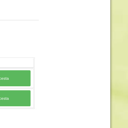
 cesta
 cesta