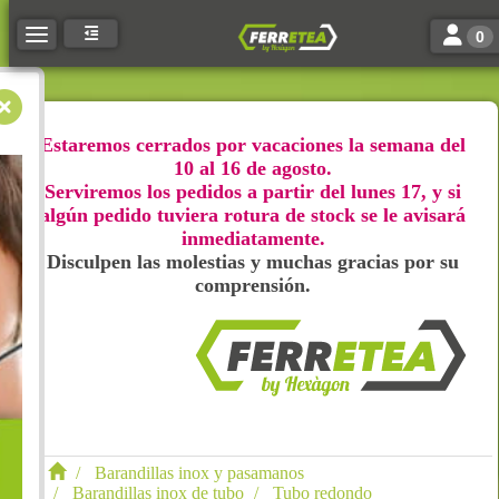
Toggle n
Toggle navigation
0
Estaremos cerrados por vacaciones la semana del
10 al 16 de agosto.
Serviremos los pedidos a partir del lunes 17, y si
algún pedido tuviera rotura de stock se le avisará
inmediatamente.
Disculpen las molestias y muchas gracias por su
comprensión.
Barandillas inox y pasamanos
Barandillas inox de tubo
Tubo redondo