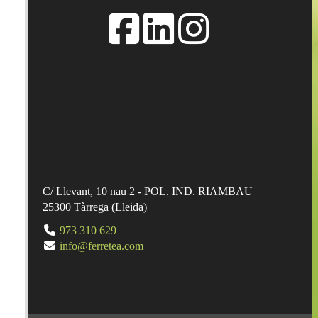
C/ Llevant, 10 nau 2 - POL. IND. RIAMBAU
25300
Tàrrega
(
Lleida
)
973 310 629
info@ferretea.com