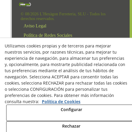
© 08/2026 L'Hexàgon Ferreteria, SLU - Todos los
derechos reservados.
Aviso Legal
Política de Redes Sociales
Clausula Mail y Factura
Utilizamos cookies propias y de terceros para mejorar
nuestros servicios, por razones técnicas, para mejorar tu
Condiciones de compra
experiencia de navegación, para almacenar tus preferencias
Derecho de desestimiento
y, opcionalmente, para mostrarte publicidad relacionada con
tus preferencias mediante el análisis de tus hábitos de
Política de Privacidad
navegación. Selecciona ACEPTAR para consentir todas las
Política de cookies
cookies, selecciona RECHAZAR para rechazar todas las cookies
o selecciona CONFIGURACIÓN para personalizar tus
preferencias de cookies. Para obtener más información
consulta nuestra:
Política de Cookies
Configurar
Rechazar